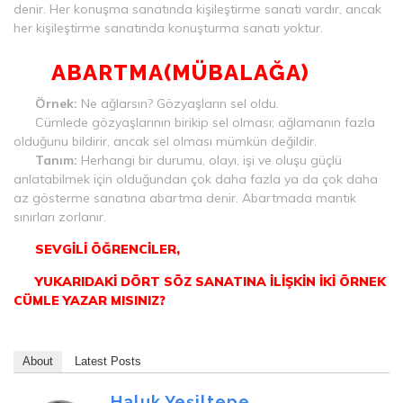
denir. Her konuşma sanatında kişileştirme sanatı vardır, ancak
her kişileştirme sanatında konuşturma sanatı yoktur.
ABARTMA(MÜBALAĞA)
Örnek:
Ne ağlarsın? Gözyaşların sel oldu.
Cümlede gözyaşlarının birikip sel olması; ağlamanın fazla
olduğunu bildirir, ancak sel olması mümkün değildir.
Tanım:
Herhangi bir durumu, olayı, işi ve oluşu güçlü
anlatabilmek için olduğundan çok daha fazla ya da çok daha
az gösterme sanatına abartma denir. Abartmada mantık
sınırları zorlanır.
SEVGİLİ ÖĞRENCİLER,
YUKARIDAKİ DÖRT SÖZ SANATINA İLİŞKİN İKİ ÖRNEK
CÜMLE YAZAR MISINIZ?
About
Latest Posts
Haluk Yeşiltepe