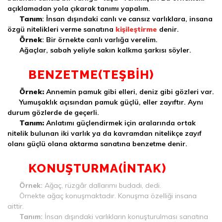
açıklamadan yola çıkarak tanımı yapalım.
Tanım
: İnsan dışındaki canlı ve cansız varlıklara, insana
özgü nitelikleri verme sanatına
kişileştirme
denir.
Örnek
: Bir örnekte canlı varlığa verelim.
Ağaçlar, sabah yeliyle sakın kalkma şarkısı söyler.
BENZETME(TEŞBİH)
Örnek:
Annemin pamuk gibi elleri, deniz gibi gözleri var.
Yumuşaklık açısından pamuk güçlü, eller zayıftır. Aynı
durum gözlerde de geçerli.
Tanım:
Anlatımı güçlendirmek için aralarında ortak
nitelik bulunan iki varlık ya da kavramdan nitelikçe zayıf
olanı güçlü olana aktarma sanatına benzetme denir.
KONUŞTURMA(İNTAK)
Örnek:
Ağaç, rüzgâr dallarımı budadı, dedi.
Örnekte ağaç konuşmaktadır. Konuşma özelliği insana
aittir.
Tanım:
İnsan dışındaki varlıkların konuşturulması sanatına