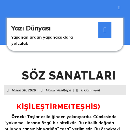
Skip
to
content
Skip
Open
to
Yazı Dünyası
Button
content
Yaşananlardan yaşanacaklara
yolculuk
SÖZ SANATLARI
Nisan
Haluk
Nisan 30, 2020
|
Haluk Yeşiltepe
|
0 Comment
30,
Yeşiltepe
2020
KİŞİLEŞTİRME(TEŞHİS)
Örnek
: Taşlar ezildiğinden yakınıyordu. Cümlesinde
“yakınma” insana özgü bir niteliktir. Bu nitelik doğada
bulunan cansız bir varlığa” taşa” verilmiştir. Bu örnekteki