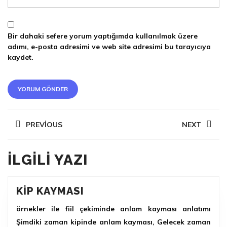
Bir dahaki sefere yorum yaptığımda kullanılmak üzere
adımı, e-posta adresimi ve web site adresimi bu tarayıcıya
kaydet.
YAZI
PREVIOUS
NEXT
DOLAŞIMI
Previous
Next
ILGILI YAZI
post:
post:
KIP
KIP KAYMASI
KAYMASI
örnekler ile fiil çekiminde anlam kayması anlatımı
Şimdiki zaman kipinde anlam kayması, Gelecek zaman