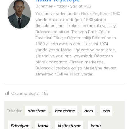
at
Öğretmen - Yazar - Şair
MEB
Yazıları ve şiirleri üreten Haluk Yeşiltepe 1960
yılında Ankara’da doğdu. 1966 yılında
ilkokula başladı. İlkokulu, ortaokulu ve liseyi
Bulancak’ta bitirdi. Trabzon Fatih Eğitim
Enstitüsü Türkçe Öğretmenliği Bölümünden
1980 yılında mezun oldu. İlk şiirini 1974
yılında yazdı. Mahalli gazete ve dergilerde,
şiirlerini ve yazılarını yayımladı. Öğretmen
olarak Yozgat’ta, Giresun merkezde,
Bulancak ilçesinde çalıştı. Mesleğine devam
etmektedir.Evli ve iki kızı vardır.
Okunma Sayısı:
455
abartma
benzetme
ders
eba
Etiketler:
,
,
,
,
Edebiyat
i̇ntak
ki̇şi̇leşti̇rme
konu
,
,
,