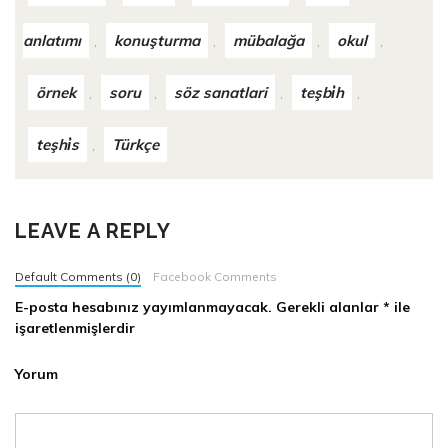
anlatımı
konuşturma
mübalağa
okul
,
,
,
,
örnek
soru
söz sanatlari
teşbi̇h
,
,
,
,
teşhi̇s
Türkçe
,
LEAVE A REPLY
Default Comments (0)
Facebook Comments
E-posta hesabınız yayımlanmayacak.
Gerekli alanlar
*
ile
işaretlenmişlerdir
Yorum