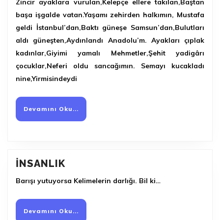
Zincir ayaklara vurulan,Kelepçe ellere takılan,Baştan
başa işgalde vatan.Yaşamı zehirden halkımın, Mustafa
geldi İstanbul’dan,Baktı güneşe Samsun’dan,Bulutları
aldı güneşten,Aydınlandı Anadolu’m. Ayakları çıplak
kadınlar,Giyimi yamalı Mehmetler,Şehit yadigârı
çocuklar,Neferi oldu sancağımın. Semayı kucakladı
nine,Yirmisindeydi
Devamını
Devamını Oku...
Oku...
İNSANLIK
İNSANLIK
Barışı yutuyorsa Kelimelerin darlığı. Bil ki…
Devamını
Devamını Oku...
Oku...