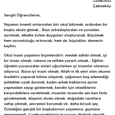
11/06/2022
Çekmeköy
Sevgili Öğrencilerim,
Yaşamın önemli anlarından biri okul bitirmek, ardından bir
başka okula gitmek… Bazı arkadaşlardan ve yuvadan
ayrılmak, elbette özlem duyguları oluşturacak. Büyümek
hem sorumluluğu artıracak, hem de, büyüdüm, demenin
keyfini.
Okul insan yaşamını biçimlendirir: meslek sahibi olmak, iyi
bir insan olmak, vatana ve millete yararlı olmak… Eğitim-
öğretim yuvanızdan sizleri uğurlarken iyi insanlar olmanızı
istiyoruz. Bizce iyi insan olmak: Allah’ın ilk emri olan okuma
ibadetini yaparak bilime ulaşmak, çağımızın baş edemediği
şiddetten uzak durmak, kadın-erkek haklarına ayrım
yapmadan saygı göstermek, kendin için istediklerini
karşındakilere verebilmek, insanlar arasında sen ben farkı
gözetmemek, düşenin dostu olmak, doğadaki canlılara
sahip çıkmak, çevremizi korumak vb. daha birçok şey.
Özlediğim gençlik bir başkalarının yaşamına, giyimine
imrenmemeli. Cumhuriyetimizin kurucusu Atatürk gençlik