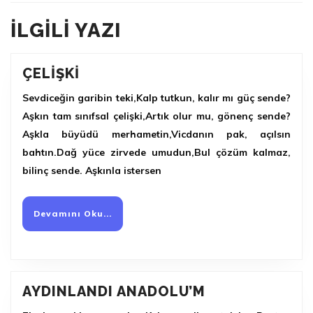
Previous
Next
ILGILI YAZI
post:
post:
ÇELİŞKİ
ÇELİŞKİ
Sevdiceğin garibin teki,Kalp tutkun, kalır mı güç sende?
Aşkın tam sınıfsal çelişki,Artık olur mu, gönenç sende?
Aşkla büyüdü merhametin,Vicdanın pak, açılsın
bahtın.Dağ yüce zirvede umudun,Bul çözüm kalmaz,
bilinç sende. Aşkınla istersen
Devamını
Devamını Oku...
Oku...
AYDINLANDI
AYDINLANDI ANADOLU’M
ANADOLU’M