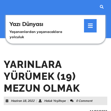
Skip
to
content
Skip
Open
to
Yazı Dünyası
Button
content
Yaşananlardan yaşanacaklara
yolculuk
YARINLARA
YÜRÜMEK (19)
MEZUN OLMAK
Haziran
Haluk
Haziran 18, 2022
|
Haluk Yeşiltepe
|
0 Comment
18,
Yeşiltepe
2022