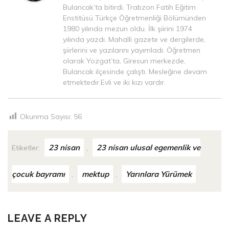
Bulancak’ta bitirdi. Trabzon Fatih Eğitim
Enstitüsü Türkçe Öğretmenliği Bölümünden
1980 yılında mezun oldu. İlk şiirini 1974
yılında yazdı. Mahalli gazete ve dergilerde,
şiirlerini ve yazılarını yayımladı. Öğretmen
olarak Yozgat’ta, Giresun merkezde,
Bulancak ilçesinde çalıştı. Mesleğine devam
etmektedir.Evli ve iki kızı vardır.
Okunma Sayısı:
56
23 nisan
23 nisan ulusal egemenlik ve
Etiketler:
,
çocuk bayramı
mektup
Yarınlara Yürümek
,
,
LEAVE A REPLY