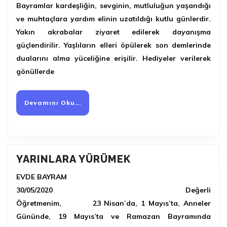
Bayramlar kardeşliğin, sevginin, mutluluğun yaşandığı
(8)
ve muhtaçlara yardım elinin uzatıldığı kutlu günlerdir.
RAMAZAN
Yakın akrabalar ziyaret edilerek dayanışma
BAYRAMI
güçlendirilir. Yaşlıların elleri öpülerek son demlerinde
dualarını alma yüceliğine erişilir. Hediyeler verilerek
gönüllerde
Devamını
Devamını Oku...
Oku...
YARINLARA
YARINLARA YÜRÜMEK
YÜRÜMEK
EVDE BAYRAM
30/05/2020 Değerli
Öğretmenim, 23 Nisan’da, 1 Mayıs’ta, Anneler
Gününde, 19 Mayıs’ta ve Ramazan Bayramında