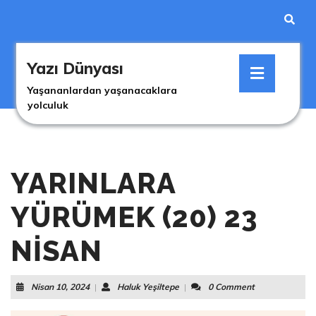
Skip
to
content
Skip
Open
to
Yazı Dünyası
Button
content
Yaşananlardan yaşanacaklara
yolculuk
YARINLARA
YÜRÜMEK (20) 23
NİSAN
Nisan
Haluk
Nisan 10, 2024
|
Haluk Yeşiltepe
|
0 Comment
10,
Yeşiltepe
2024