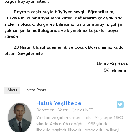
özgür büyüyün istedi.
Bayram coşkusuyla büyüyen sevgili öğrencilerim,
Türkiye’m, cumhuriyetim ve kutsal değerlerim çok yakında
sizlerin olacak. Bu görev bilincinizi asla unutmayın, çalışın,
çok çalışın ki mutluluğunuz ve kıymetiniz kuşaklar boyu
sürsün.
23 Nisan Ulusal Egemenlik ve Çocuk Bayramımız kutlu
olsun. Sevgilerimle
Haluk Yeşiltepe
Öğretmenin
About
Latest Posts
Haluk Yeşiltepe
at
Öğretmen - Yazar - Şair
MEB
Yazıları ve şiirleri üreten Haluk Yeşiltepe 1960
yılında Ankara’da doğdu. 1966 yılında
ilkokula başladı. İlkokulu, ortaokulu ve liseyi