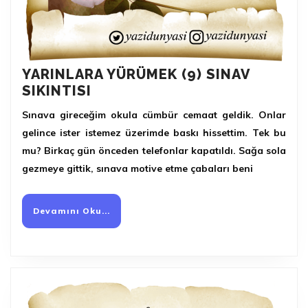
YARINLARA YÜRÜMEK (9) SINAV
YARINLARA
SIKINTISI
YÜRÜMEK
Sınava gireceğim okula cümbür cemaat geldik. Onlar
(9)
gelince ister istemez üzerimde baskı hissettim. Tek bu
SINAV
mu? Birkaç gün önceden telefonlar kapatıldı. Sağa sola
SIKINTISI
gezmeye gittik, sınava motive etme çabaları beni
Devamını
Devamını Oku...
Oku...