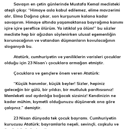
Savaşın en çetin günlerinde Mustafa Kemal meclisteki
ateşli çıkışı: “Himaye asla kabul edilemez, elime mavzerimi
alır, Elma Dağına çıkar, son kurşunum kalana kadar
savaşırım. Himaye altında yaşamaktansa bayrağıma kanımı
içire içire şereflice ölürüm. Ya istiklal ya ölüm!” bu sözler
mecliste hep bir ağızdan söylenirken ulusal egemenliğin
korunacağının ve vatandan düşmanların kovulacağının
sloganıydı bu.
Atatürk, cumhuriyetin ve yeniliklerin varisleri çocuklar
olduğu için 23 Nisan’ı çocuklara armağan etmiştir.
Çocuklara ve gençlere önem veren Atatürk:
“Küçük hanımlar, küçük beyler! Sizler, hepiniz
geleceğin bir gülü, bir yıldızı, bir mutluluk parıltısısınız!
Memleketi asıl aydınlığa boğacak sizsiniz! Kendinizin ne
kadar mühim, kıymetli olduğunuzu düşünerek ona göre
çalışınız.” demiştir.
23 Nisan dünyada tek çocuk bayramı. Cumhuriyetin
kurucusu Atatürk; bayramlarla neşeli, sevinçli, coşkulu ve