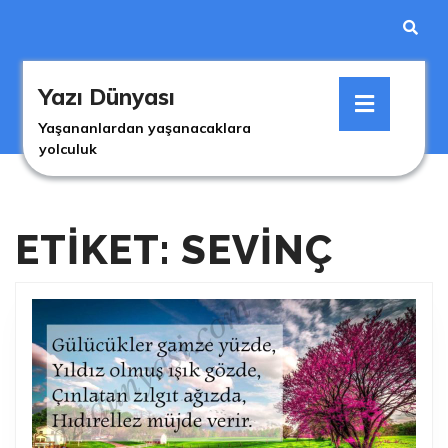
Skip
to
content
Skip
Open
to
Yazı Dünyası
Button
content
Yaşananlardan yaşanacaklara
yolculuk
ETIKET: SEVINÇ