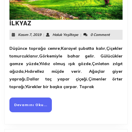
İLKYAZ
İLKYAZ
Kasım
Haluk
Kasım 7, 2019
|
Haluk Yeşiltepe
|
0 Comment
7,
Yeşiltepe
2019
Düşünce toprağa cemre;Karayel şubatta kalır,Çiçekler
tomurcuklanır,Görkemiyle bahar gelir. Gülücükler
gamze yüzde,Yıldız olmuş ışık gözde,Çınlatan zılgıt
ağızda,Hıdırellez müjde verir. Ağaçlar giyer
yaprağı,Dallar taç yapar çiçeği,Çimenler örter
toprağı,Yürekler bir başka çarpar. Toprak
Devamını
Devamını Oku...
Oku...