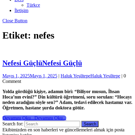
Türkçe
İletişim
Close Button
Etiket: nefes
Nefesi Güçlü
Nefesi Güçlü
Mayıs 1, 2025
Mayıs 1, 2025
|
Haluk Yeşiltepe
Haluk Yeşiltepe
|
0
Comment
Yolda gördüğü kişiye, adamın biri: “Biliyor musun, İhsan
Hoca’nın evini?” Din kültürü öğretmeni, soru sorulan: “Hocayı
neden aradığını söyle sen?” Adam, tedavi edilecek hastamız var.
Öğretmen, hastane şurda doktora götür.
Devamını Oku...
Devamını Oku...
Search for:
Ekibimizden en son haberleri ve güncellemeleri almak için posta