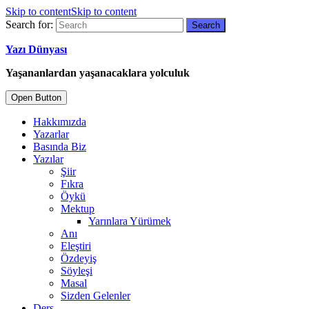
Skip to content
Skip to content
Search for:
Yazı Dünyası
Yaşananlardan yaşanacaklara yolculuk
Open Button
Hakkımızda
Yazarlar
Basında Biz
Yazılar
Şiir
Fıkra
Öykü
Mektup
Yarınlara Yürümek
Anı
Eleştiri
Özdeyiş
Söyleşi
Masal
Sizden Gelenler
Ders