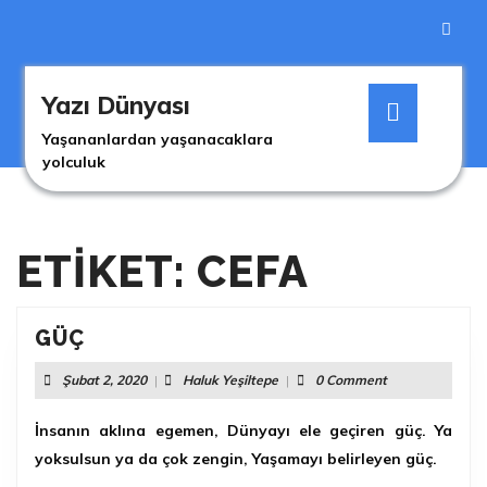
Skip
to
content
Skip
Open
to
Yazı Dünyası
Button
content
Yaşananlardan yaşanacaklara
yolculuk
ETIKET: CEFA
GÜÇ
GÜÇ
Şubat
Haluk
Şubat 2, 2020
|
Haluk Yeşiltepe
|
0 Comment
2,
Yeşiltepe
2020
İnsanın aklına egemen, Dünyayı ele geçiren güç. Ya
yoksulsun ya da çok zengin, Yaşamayı belirleyen güç.