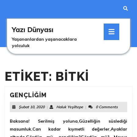
Skip
to
content
Skip
Open
to
Yazı Dünyası
Button
content
Yaşananlardan yaşanacaklara
yolculuk
ETIKET: BITKI
GENÇLIĞIM
GENÇLIĞIM
Şubat
Haluk
Şubat 10, 2020
|
Haluk Yeşiltepe
|
0 Comments
10,
Yeşiltepe
2020
Baksana! Serilmiş yoluna,Güzelliğin süslediği
masumluk.Can kadar kıymetli değerler,Ayaklar