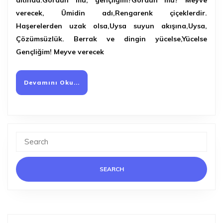
altında.Gördün mü, gençliğim?Gördün mü? Meyve
verecek, Ümidin adı,Rengarenk çiçeklerdir.
Haşerelerden uzak olsa,Uysa suyun akışına,Uysa,
Çözümsüzlük. Berrak ve dingin yücelse,Yücelse
Gençliğim! Meyve verecek
Devamını
Devamını Oku...
Oku...
Search
for: