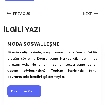
YAZI
PREVIOUS
NEXT
DOLAŞIMI
Previous
Next
ILGILI YAZI
post:
post:
MODA
MODA SOSYALLEŞME
SOSYALLEŞME
Bireyin gelişmesinde, sosyalleşmenin çok önemli faktör
olduğu söylenir. Doğru buna herkes gibi benim de
itirazım yok. Ne anlar insanlar sosyalleşme denen
yaşam söyleminden? Toplum içerisinde farklı
davranışlarla kendini göstermeyi mi,
Devamını
Devamını Oku...
Oku...