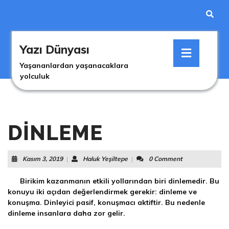
Skip
to
content
Skip
Open
to
Yazı Dünyası
Button
content
Yaşananlardan yaşanacaklara
yolculuk
DINLEME
Kasım
Haluk
Kasım 3, 2019
|
Haluk Yeşiltepe
|
0 Comment
3,
Yeşiltepe
2019
Birikim kazanmanın etkili yollarından biri dinlemedir. Bu
konuyu iki açıdan değerlendirmek gerekir: dinleme ve
konuşma. Dinleyici pasif, konuşmacı aktiftir. Bu nedenle
dinleme insanlara daha zor gelir.