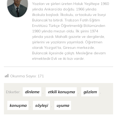
Yazıları ve şiirleri üreten Haluk Yeşiltepe 1960
yılında Ankara’da doğdu. 1966 yılında
ilkokula başladı. İlkokulu, ortaokulu ve liseyi
Bulancak’ta bitirdi. Trabzon Fatih Eğitim
Enstitüsü Türkçe Öğretmenliği Bölümünden
1980 yılında mezun oldu. İlk şiirini 1974
yılında yazdı. Mahalli gazete ve dergilerde,
şiirlerini ve yazılarını yayımladı. Öğretmen
olarak Yozgat’ta, Giresun merkezde,
Bulancak ilçesinde çalıştı. Mesleğine devam
etmektedir.Evli ve iki kızı vardır.
Okunma Sayısı:
171
dinleme
etkili konuşma
gözlem
Etiketler:
,
,
,
konuşma
söyleşi
uyuma
,
,