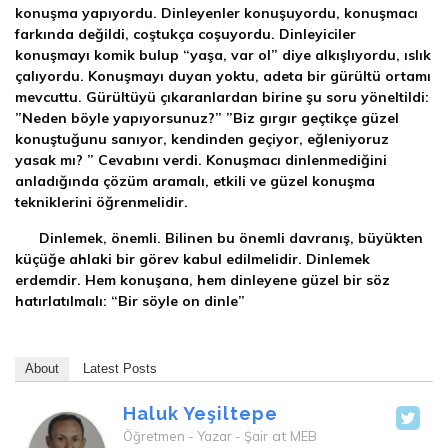
konuşma yapıyordu. Dinleyenler konuşuyordu, konuşmacı
farkında değildi, coştukça coşuyordu. Dinleyiciler
konuşmayı komik bulup “yaşa, var ol” diye alkışlıyordu, ıslık
çalıyordu. Konuşmayı duyan yoktu, adeta bir gürültü ortamı
mevcuttu. Gürültüyü çıkaranlardan birine şu soru yöneltildi:
”Neden böyle yapıyorsunuz?” ”Biz gırgır geçtikçe güzel
konuştuğunu sanıyor, kendinden geçiyor, eğleniyoruz
yasak mı? ” Cevabını verdi. Konuşmacı dinlenmediğini
anladığında çözüm aramalı, etkili ve güzel konuşma
tekniklerini öğrenmelidir.
Dinlemek, önemli. Bilinen bu önemli davranış, büyükten
küçüğe ahlaki bir görev kabul edilmelidir. Dinlemek
erdemdir. Hem konuşana, hem dinleyene güzel bir söz
hatırlatılmalı: “Bir söyle on dinle”
About
Latest Posts
Haluk Yeşiltepe
at
Öğretmen - Yazar - Şair
MEB