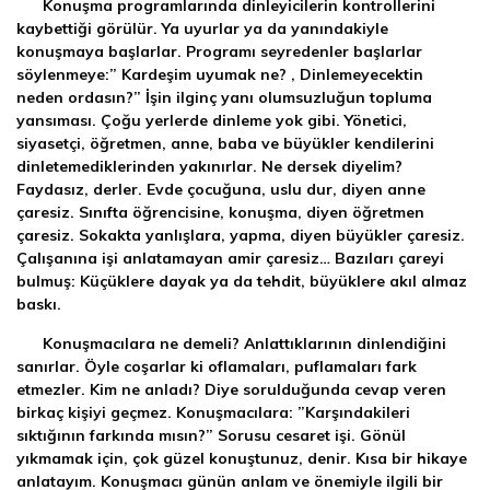
Konuşma programlarında dinleyicilerin kontrollerini
kaybettiği görülür. Ya uyurlar ya da yanındakiyle
konuşmaya başlarlar. Programı seyredenler başlarlar
söylenmeye:” Kardeşim uyumak ne? , Dinlemeyecektin
neden ordasın?” İşin ilginç yanı olumsuzluğun topluma
yansıması. Çoğu yerlerde dinleme yok gibi. Yönetici,
siyasetçi, öğretmen, anne, baba ve büyükler kendilerini
dinletemediklerinden yakınırlar. Ne dersek diyelim?
Faydasız, derler. Evde çocuğuna, uslu dur, diyen anne
çaresiz. Sınıfta öğrencisine, konuşma, diyen öğretmen
çaresiz. Sokakta yanlışlara, yapma, diyen büyükler çaresiz.
Çalışanına işi anlatamayan amir çaresiz… Bazıları çareyi
bulmuş: Küçüklere dayak ya da tehdit, büyüklere akıl almaz
baskı.
Konuşmacılara ne demeli? Anlattıklarının dinlendiğini
sanırlar. Öyle coşarlar ki oflamaları, puflamaları fark
etmezler. Kim ne anladı? Diye sorulduğunda cevap veren
birkaç kişiyi geçmez. Konuşmacılara: ”Karşındakileri
sıktığının farkında mısın?” Sorusu cesaret işi. Gönül
yıkmamak için, çok güzel konuştunuz, denir. Kısa bir hikaye
anlatayım. Konuşmacı günün anlam ve önemiyle ilgili bir