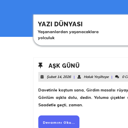
Skip
to
content
Skip
YAZI DÜNYASI
to
Yaşananlardan yaşanacaklara
content
yolculuk
AŞK
AŞK GÜNÜ
GÜNÜ
Şubat
Haluk
Şubat 14, 2026
|
Haluk Yeşiltepe
|
0 
14,
Yeşiltepe
2026
Davetinle koştum sana, Girdim masalsı rüyay
Gönlüm aşkla dolu, dedin. Yoluma çiçekler 
Saadetle geçti, zaman.
Devamını
Devamını Oku...
Oku...