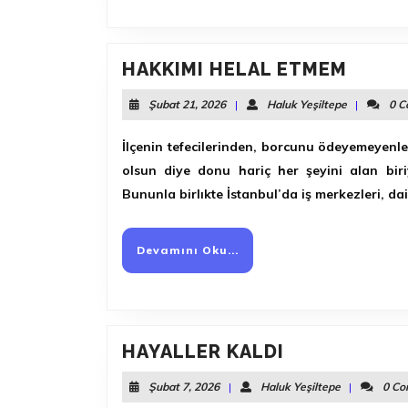
HAKKI
HAKKIMI HELAL ETMEM
HELAL
Şubat
Haluk
Şubat 21, 2026
|
Haluk Yeşiltepe
|
0 
ETME
21,
Yeşiltepe
2026
İlçenin tefecilerinden, borcunu ödeyemeyenle
olsun diye donu hariç her şeyini alan bir
Bununla birlıkte İstanbul’da iş merkezleri, dai
Devamını
Devamını Oku...
Oku...
HAYALLER
HAYALLER KALDI
KALDI
Şubat
Haluk
Şubat 7, 2026
|
Haluk Yeşiltepe
|
0 C
7,
Yeşiltepe