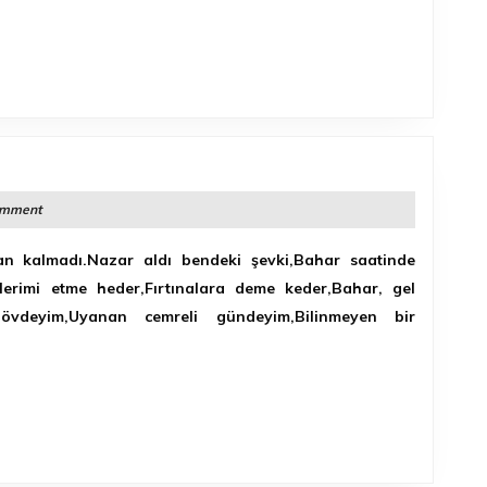
omment
n kalmadı.Nazar aldı bendeki şevki,Bahar saatinde
lerimi etme heder,Fırtınalara deme keder,Bahar, gel
övdeyim,Uyanan cemreli gündeyim,Bilinmeyen bir