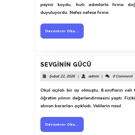
peynir koydu, hızlı adımlarla fırına d
duyuluyordu. Nefes nefese fırına
Devamını
Devamını Oku...
Oku...
SEVGİNİN
SEVGİNİN GÜCÜ
GÜCÜ
Şubat
admin
Şubat 22, 2026
|
admin
|
0 Comment
22,
2026
Okul açılalı bir ay olmuştu, 8.sınıfların vel
öğretim yılının değerlendirmesini yaptı. Fiziki
alınan kararları açıkladı. Velilerin nasıl
Devamını
Devamını Oku...
Oku...