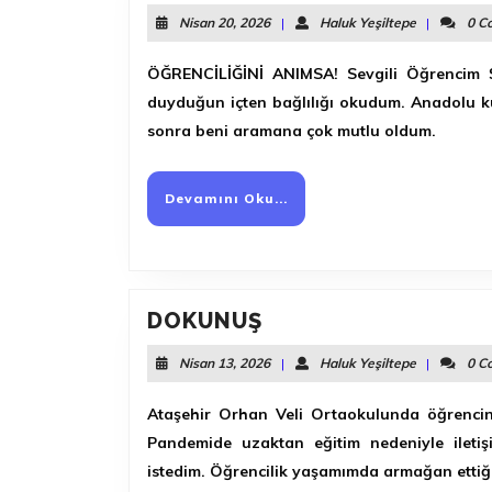
Nisan
Haluk
Nisan 20, 2026
|
Haluk Yeşiltepe
|
0 C
20,
Yeşiltepe
2026
ÖĞRENCİLİĞİNİ ANIMSA! Sevgili Öğrencim Ş
duyduğun içten bağlılığı okudum. Anadolu kül
sonra beni aramana çok mutlu oldum.
Devamını
Devamını Oku...
Oku...
DOKUNUŞ
DOKUNUŞ
Nisan
Haluk
Nisan 13, 2026
|
Haluk Yeşiltepe
|
0 C
13,
Yeşiltepe
2026
Ataşehir Orhan Veli Ortaokulunda öğrencini
Pandemide uzaktan eğitim nedeniyle iletişi
istedim. Öğrencilik yaşamımda armağan ettiği