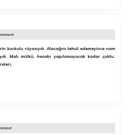
MI
Comment
M
rin korkulu rüyasıydı. Alacağını tehsil edemeyince nam
iydi. Malı mülkü, hesabı yapılamayacak kadar çoktu.
releri,
omment