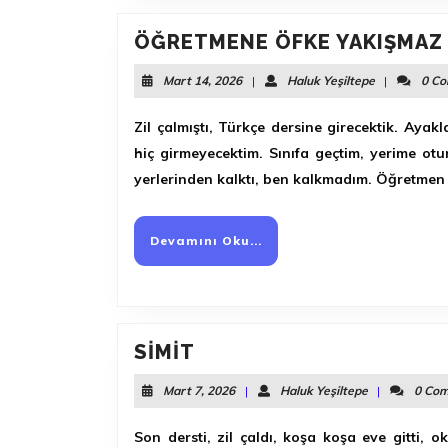
ÖĞRETMENE ÖFKE YAKIŞMAZ
Mart
Haluk
Mart 14, 2026
|
Haluk Yeşiltepe
|
0 C
14,
Yeşiltepe
2026
Zil çalmıştı, Türkçe dersine girecektik. Aya
hiç girmeyecektim. Sınıfa geçtim, yerime ot
yerlerinden kalktı, ben kalkmadım. Öğretmen
Devamını
Devamını Oku...
Oku...
SIMIT
SIMIT
Mart
Haluk
Mart 7, 2026
|
Haluk Yeşiltepe
|
0 Co
7,
Yeşiltepe
2026
Son dersti, zil çaldı, koşa koşa eve gitti, ok