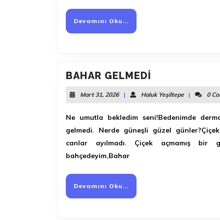
Devamını
Devamını Oku...
Oku...
BAHAR
BAHAR GELMEDİ
GELMEDİ
Mart
Haluk
Mart 31, 2026
|
Haluk Yeşiltepe
|
0 C
31,
Yeşiltepe
2026
Ne umutla bekledim seni!Bedenimde derma
gelmedi. Nerde güneşli güzel günler?Çiçek
canlar ayılmadı. Çiçek açmamış bir g
bahçedeyim,Bahar
Devamını
Devamını Oku...
Oku...