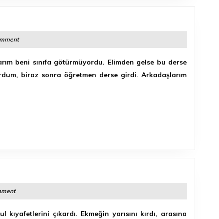
ÖĞRETMENE
ÖFKE
omment
YAKIŞMAZ
klarım beni sınıfa götürmüyordu. Elimden gelse bu derse
urdum, biraz sonra öğretmen derse girdi. Arkadaşlarım
mment
ul kıyafetlerini çıkardı. Ekmeğin yarısını kırdı, arasına