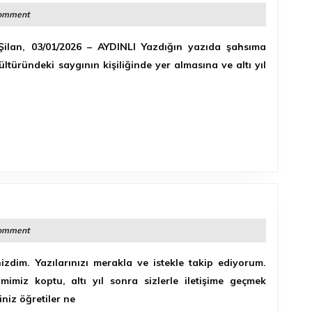
MEKTUBUNA
omment
CEVAP
ilan, 03/01/2026 – AYDINLI Yazdığın yazıda şahsıma
türündeki saygının kişiliğinde yer almasına ve altı yıl
omment
zdim. Yazılarınızı merakla ve istekle takip ediyorum.
mimiz koptu, altı yıl sonra sizlerle iletişime geçmek
niz öğretiler ne