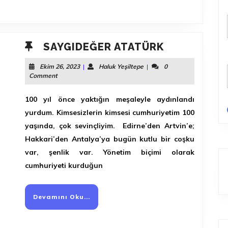
SAYGIDEĞE
SAYGIDEĞER ATATÜRK
ATATÜRK
Ekim
Haluk
Ekim 26, 2023
|
Haluk Yeşiltepe
|
0
26,
Yeşiltepe
Comment
2023
100 yıl önce yaktığın meşaleyle aydınlandı
yurdum. Kimsesizlerin kimsesi cumhuriyetim 100
yaşında, çok sevinçliyim. Edirne’den Artvin’e;
Hakkari’den Antalya’ya bugün kutlu bir coşku
var, şenlik var. Yönetim biçimi olarak
cumhuriyeti kurduğun
Devamını
Devamını Oku...
Oku...