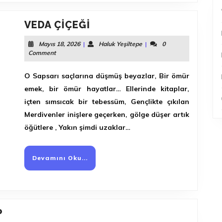
VEDA
VEDA ÇIÇEĞI
ÇIÇEĞI
Mayıs
Haluk
Mayıs 18, 2026
|
Haluk Yeşiltepe
|
0
18,
Yeşiltepe
Comment
2026
O Sapsarı saçlarına düşmüş beyazlar, Bir ömür
emek, bir ömür hayatlar… Ellerinde kitaplar,
içten sımsıcak bir tebessüm, Gençlikte çıkılan
Merdivenler inişlere geçerken, gölge düşer artık
öğütlere , Yakın şimdi uzaklar…
Devamını
Devamını Oku...
Oku...
DOKUNUŞ
P